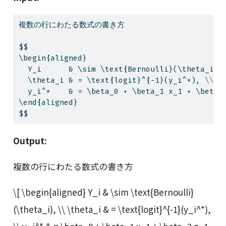
複数の行にわたる数式の書き方
$$
\begin{aligned}
  Y_i      & \sim \text{Bernoulli}(\theta_i),
  \theta_i & = \text{logit}^{-1}(y_i^*), 
\\
  y_i^*    & = \beta_0 + \beta_1 x_1 + \beta_
\end{aligned}
$$
Output:
複数の行にわたる数式の書き方
\[ \begin{aligned} Y_i & \sim \text{Bernoulli}
(\theta_i), \\ \theta_i & = \text{logit}^{-1}(y_i^*),