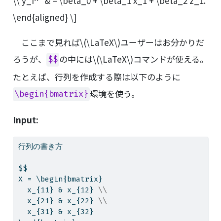
\\ y_i^* & = \beta_0 + \beta_1 x_1 + \beta_2 z_1.
\end{aligned} \]
ここまで見れば
\(\LaTeX\)
ユーザーはお分かりだ
ろうが、
の中には
\(\LaTeX\)
コマンドが使える。
$$
たとえば、行列を作成する際は以下のように
環境を使う。
\begin{bmatrix}
Input:
行列の書き方
$$
X = \begin{bmatrix}
  x_{11} & x_{12} 
\\
  x_{21} & x_{22} 
\\
  x_{31} & x_{32}