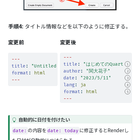
手順4:
タイトル情報などを以下のように修正する。
変更前
変更後
---
---
title
:
"はじめてのQuarto"
1
title
:
"Untitled"
author
:
"関大花子"
2
format
:
 html
date
:
"2023/5/11"
3
---
lang
:
 ja
4
format
:
 html
5
---
T
自動的に日付を付けたい
i
の内容を
に修正するとRenderし
date:
date: today
p
た日付が自動的につけられる。