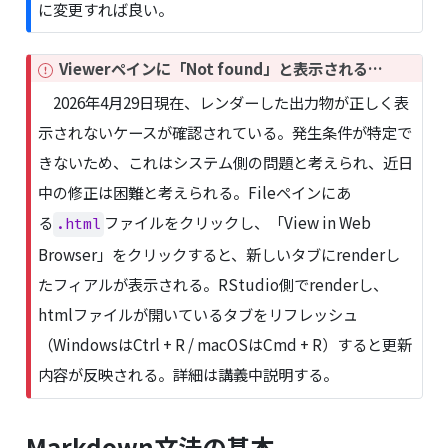
に変更すれば良い。
I
Viewerペインに「Not found」と表示される…
m
2026年4月29日現在、レンダーした出力物が正しく表
p
示されないケースが確認されている。発生条件が特定で
o
r
きないため、これはシステム側の問題と考えられ、近日
t
中の修正は困難と考えられる。Fileペインにあ
a
n
る
ファイルをクリックし、「View in Web
.html
t
Browser」をクリックすると、新しいタブにrenderし
たフィアルが表示される。RStudio側でrenderし、
htmlファイルが開いているタブをリフレッシュ
（WindowsはCtrl + R / macOSはCmd + R）すると更新
内容が反映される。詳細は講義中説明する。
Markdown文法の基本