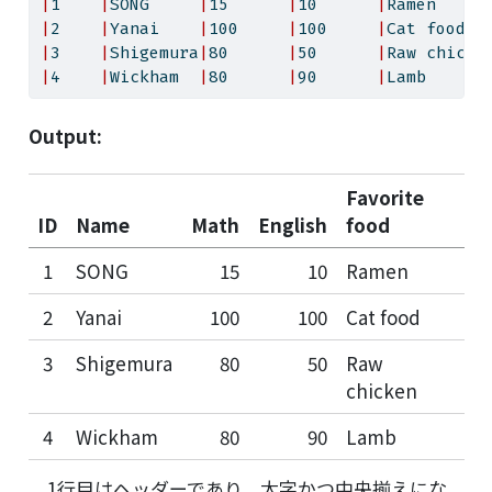
|
1    
|
SONG     
|
15      
|
10      
|
Ramen     
|
2    
|
Yanai    
|
100     
|
100     
|
Cat food  
|
3    
|
Shigemura
|
80      
|
50      
|
Raw chicke
|
4    
|
Wickham  
|
80      
|
90      
|
Lamb      
Output:
Favorite
ID
Name
Math
English
food
1
SONG
15
10
Ramen
2
Yanai
100
100
Cat food
3
Shigemura
80
50
Raw
chicken
4
Wickham
80
90
Lamb
1行目はヘッダーであり、太字かつ中央揃えにな