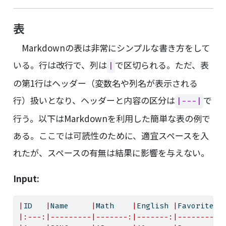
表
Markdownの表は非常にシンプルな書き方をして
いる。行は改行で、列は
で区切られる。ただ、表
|
の第1行はヘッダー（変数名や列名が表示される
行）扱いとなり、ヘッダーと内容の区分は
で
|---|
行う。以下はMarkdownを利用した簡単な表の例で
ある。ここでは可読性のために、適宜スペースを入
れたが、スペースの有無は結果に影響を与えない。
Input:
|
ID   
|
Name     
|
Math    
|
English 
|
Favorite f
|:---:|---------|-------:|-------:|----------