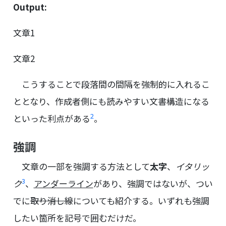
Output:
文章1
文章2
こうすることで段落間の間隔を強制的に入れるこ
ととなり、作成者側にも読みやすい文書構造になる
2
といった利点がある
。
強調
文章の一部を強調する方法として
太字
、
イタリッ
3
ク
、
アンダーライン
があり、強調ではないが、つい
でに
取り消し線
についても紹介する。いずれも強調
したい箇所を記号で囲むだけだ。