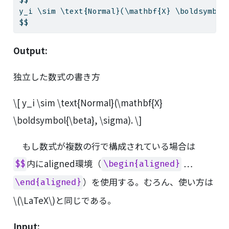
$$
y_i \sim \text{Normal}(\mathbf{X} \boldsymbol
$$
Output:
独立した数式の書き方
\[ y_i \sim \text{Normal}(\mathbf{X}
\boldsymbol{\beta}, \sigma). \]
もし数式が複数の行で構成されている場合は
内にaligned環境（
…
$$
\begin{aligned}
）を使用する。むろん、使い方は
\end{aligned}
\(\LaTeX\)
と同じである。
Input: