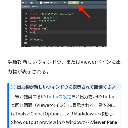
手順7:
新しいウィンドウ、またはViewerペインに出
力物が表示される。
N
出力物が新しいウィンドウに表示されて面倒くさい
o
宋が推奨する
RStudioの設定
だと出力物がRStudio
t
と同じ画面（Viewerペイン）に表示される。具体的に
e
はTools > Global Options… > R Markdownへ移動し、
Show output preview in:をWindowから
Viewer Pane