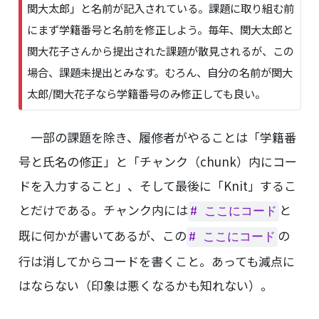
o
関大太郎」と名前が記入されている。課題に取り組む前
r
にまず学籍番号と名前を修正しよう。毎年、関大太郎と
t
関大花子さんから提出された課題が散見されるが、この
a
n
場合、課題未提出とみなす。むろん、自分の名前が関大
t
太郎/関大花子なら学籍番号のみ修正しても良い。
一部の課題を除き、履修者がやることは「学籍番
号と氏名の修正」と「チャンク（chunk）内にコー
ドを入力すること」、そして最後に「Knit」するこ
とだけである。チャンク内には
と
# ここにコード
既に何かが書いてあるが、この
の
# ここにコード
行は消してからコードを書くこと。あっても減点に
はならない（印象は悪くなるかも知れない）。