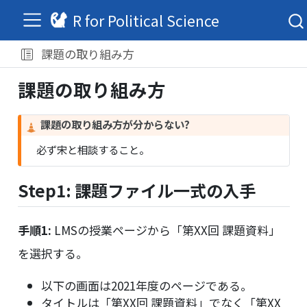
R for Political Science
課題の取り組み方
課題の取り組み方
C
課題の取り組み方が分からない?
a
必ず宋と相談すること。
u
t
i
Step1: 課題ファイル一式の入手
o
n
手順1:
LMSの授業ページから「第XX回 課題資料」
を選択する。
以下の画面は2021年度のページである。
タイトルは「第XX回 課題資料」でなく「第XX