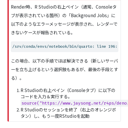
m
Render時、R Studioの右上ペイン（通常、Consoleタ
p
ブが表示されている箇所）の「Background Jobs」に
o
r
以下のようなエラーメッセージが表示され、レンダーで
t
きないケースが報告されている。
a
n
t
/srv/conda/envs/notebook/bin/quarto: line 196: /sr
この場合、以下の手順でほぼ解決できる（新しいサーバ
ーを立ち上げるという選択肢もあるが、最後の手段とす
る）。
R Studioの右上ペイン（Consoleタブ）に以下の
コードを入力＆実行する。
source("https://www.jaysong.net/r4ps/deno
R Studioのセッションを終了（右上のオレンジボ
タン）し、もう一度RStudioを起動