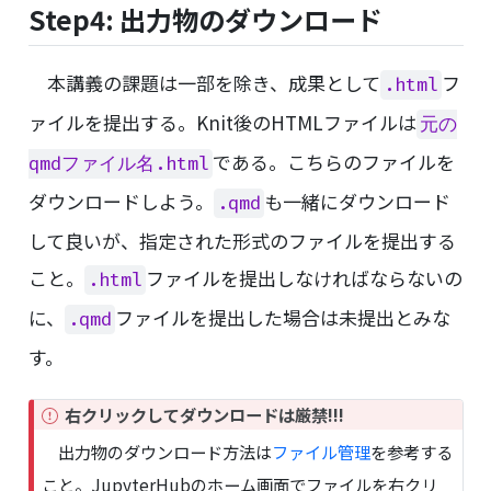
Step4: 出力物のダウンロード
本講義の課題は一部を除き、成果として
フ
.html
ァイルを提出する。Knit後のHTMLファイルは
元の
である。こちらのファイルを
qmdファイル名.html
ダウンロードしよう。
も一緒にダウンロード
.qmd
して良いが、指定された形式のファイルを提出する
こと。
ファイルを提出しなければならないの
.html
に、
ファイルを提出した場合は未提出とみな
.qmd
す。
I
右クリックしてダウンロードは厳禁!!!
m
出力物のダウンロード方法は
ファイル管理
を参考する
p
こと。JupyterHubのホーム画面でファイルを右クリ
o