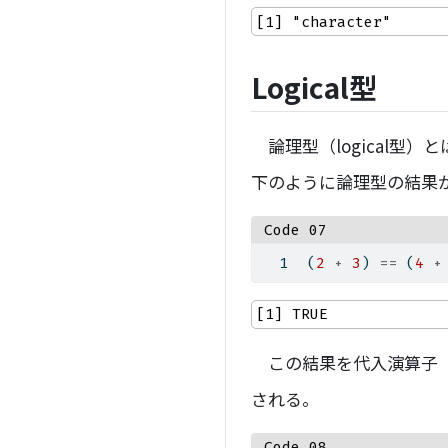
[1] "character"
Logical型
論理型（logical型）と
下のように論理型の結果
Code 07
(
2
+
3
) 
==
 (
4
+
[1] TRUE
この結果を代入演算子
される。
Code 08