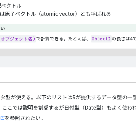
型
ベクトル
原子ベクトル（atomic vector）とも呼ばれる
たい
で計算できる。たとえば、
の長さは4
h(オブジェクト名)
Object2
タ型が使える。以下のリストはRが提供するデータ型の一
ここでは説明を割愛するが日付型（Date型）もよく使わ
を参照されたい。