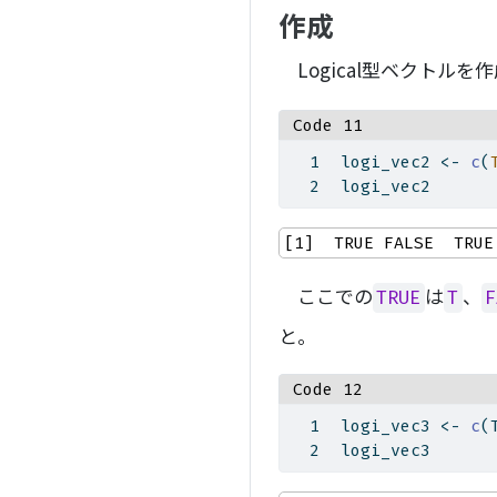
作成
Logical型ベクトル
Code 11
logi_vec2 
<-
c
(
logi_vec2
[1]  TRUE FALSE  TRUE
ここでの
は
、
TRUE
T
F
と。
Code 12
logi_vec3 
<-
c
(
logi_vec3