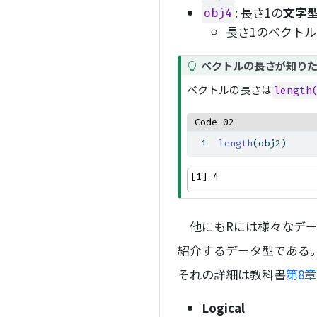
: 長さ1の
文字
obj4
長さ1のベクトルは
T
ベクトルの長さが知り
i
ベクトルの長さは
lengt
p
Code 02
length
(obj2)
[1] 4
他にもRには様々なデー
紹介するデータ型である。
それの詳細は教科書
第8章
Logical