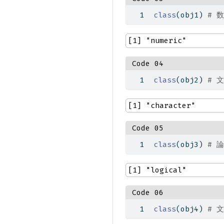
class
(obj1) 
# 数
[1] "numeric"
Code 04
class
(obj2) 
# 文
[1] "character"
Code 05
class
(obj3) 
# 論
[1] "logical"
Code 06
class
(obj4) 
# 文