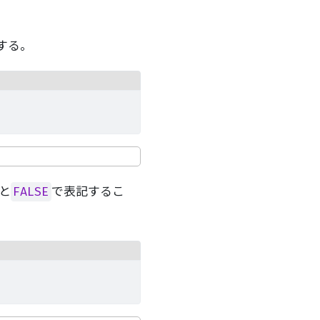
する。
と
で表記するこ
FALSE