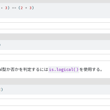
+
3
) 
==
 (
2
*
3
)
)
cal型か否かを判定するには
を使用する。
is.logical()
E
)