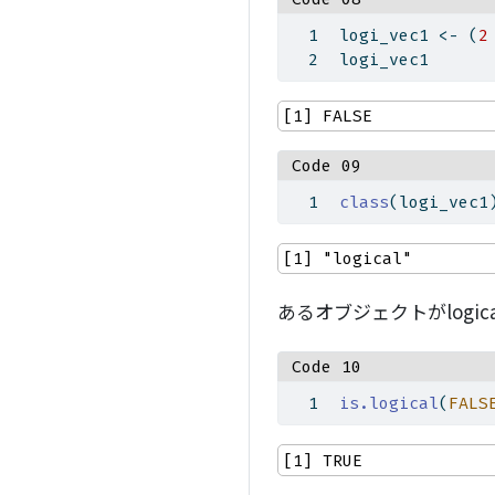
logi_vec1 
<-
 (
2
logi_vec1
[1] FALSE
Code 09
class
(logi_vec1
[1] "logical"
あるオブジェクトがlogi
Code 10
is.logical
(
FALS
[1] TRUE