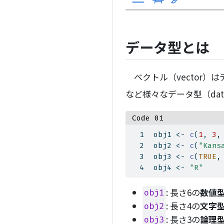
データ型とは
ベクトル（vector）は
など様々なデータ型（dat
Code 01
obj1 
<-
c
(
1
, 
3
,
obj2 
<-
c
(
"Kans
obj3 
<-
c
(
TRUE
,
obj4 
<-
"R"
: 長さ6の
数値
obj1
: 長さ4の
文字
obj2
: 長さ3の
論理
obj3