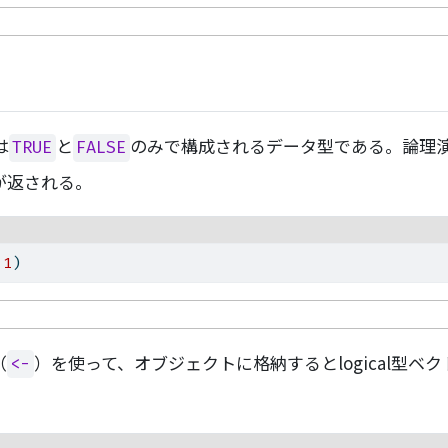
は
と
のみで構成されるデータ型である。論理
TRUE
FALSE
が返される。
1
)
（
）を使って、オブジェクトに格納するとlogical型ベ
<-