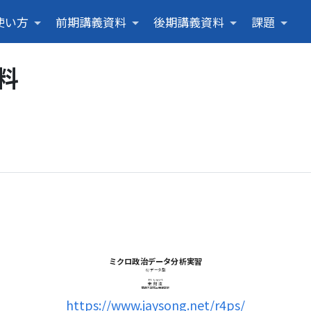
使い方
前期講義資料
後期講義資料
課題
料