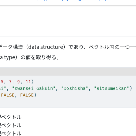
データ構造（data structure）であり、ベクトル内の一
a type）の値を取り得る。
 
5
, 
7
, 
9
, 
11
)
ai"
, 
"Kwansei Gakuin"
, 
"Doshisha"
, 
"Ritsumeikan"
)
 
FALSE
, 
FALSE
)
型
ベクトル
型
ベクトル
型
ベクトル