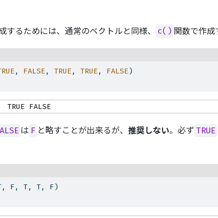
を作成するためには、通常のベクトルと同様、
関数で作成
c()
TRUE
, 
FALSE
, 
TRUE
, 
TRUE
, 
FALSE
)
  TRUE FALSE
は
と略すことが出来るが、
推奨しない
。必ず
ALSE
F
TRUE
T, F, T, T, F)