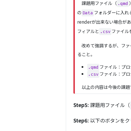
課題用ファイル（
.qmd
p
o
の
フォルダーに入れ
Data
r
renderが出来ない場
t
フィアルと
ファイル
a
.csv
n
t
改めて強調するが、ファイ
ること。
ファイル：プロ
.qmd
ファイル：プロ
.csv
以上の内容は今後の課題
Step5:
課題用ファイル（
Step6:
以下のボタンをク