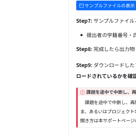
サンプルファイルの表示
Step7:
サンプルファイル
提出者の学籍番号・
Step8:
完成したら出力物
Step9:
ダウンロードした
ロードされているかを確
I
課題を途中で中断し、
m
課題を途中で中断し、再開した
p
ま、あるいはプロジェクト名が
o
r
開き方は本サポートページの
t
a