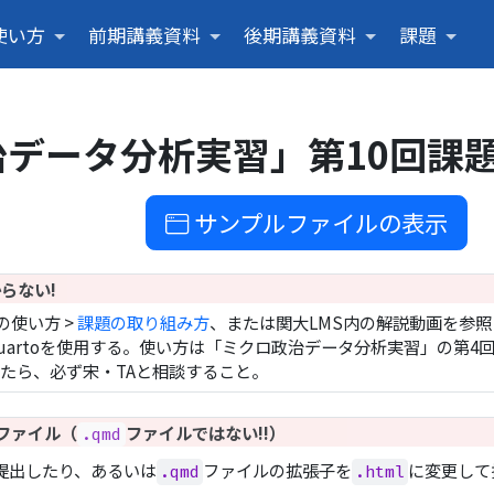
使い方
前期講義資料
後期講義資料
課題
データ分析実習」第10回課
サンプルファイルの表示
らない!
の使い方 >
課題の取り組み方
、または関大LMS内の解説動画を参照
uartoを使用する。使い方は「ミクロ政治データ分析実習」の第4
たら、必ず宋・TAと相談すること。
ファイル（
ファイルではない!!）
.qmd
提出したり、あるいは
ファイルの拡張子を
に変更して
.qmd
.html