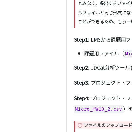
o
とみなす。提出するファイル
r
ルファイルと同じ形式にな
t
ことができるため、もう一
a
n
t
Step1:
LMSから課題用
課題用ファイル（
Mi
Step2:
JDCat分析ツー
Step3:
プロジェクト・フ
Step4:
プロジェクト・フ
）
Micro_HW10_2.csv
I
ファイルのアップロード
m