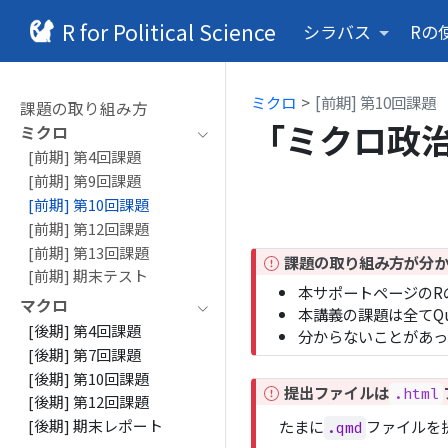
R for Political Science
シラバス
Rの
ミクロ
[前期] 第10回課題
課題の取り組み方
「ミクロ政治
ミクロ
[前期] 第4回課題
[前期] 第9回課題
[前期] 第10回課題
[前期] 第12回課題
[前期] 第13回課題
I
課題の取り組み方が分か
[前期] 期末テスト
m
本サポートページのR
p
マクロ
本講義の課題は全てQ
o
[後期] 第4回課題
分からないことがあっ
r
[後期] 第7回課題
t
[後期] 第10回課題
I
提出ファイルは
a
.html
[後期] 第12回課題
m
n
たまに
ファイルを
[後期] 期末レポート
.qmd
p
t