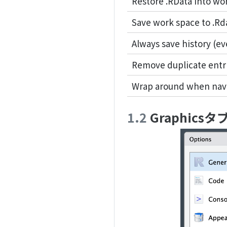
Restore .RData into wo
Save work space to .Rda
Always save history (e
Remove duplicate entri
Wrap around when navi
1.2
Graphicsタ