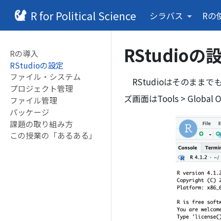
R for Political Science
シラバス
Rの
RStudioの
Rの導入
RStudioの設定
ファイル・システム
RStudioはそのまま
プロジェクト管理
ズ画面はTools > Glo
ファイル管理
パッケージ
課題の取り組み方
この授業の「あるある」