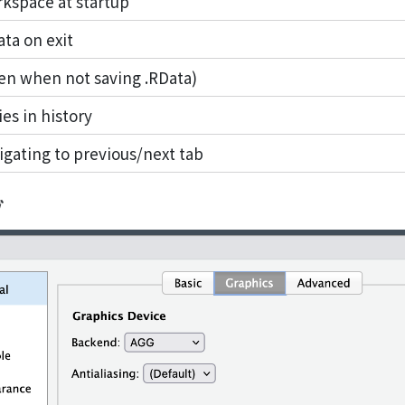
rkspace at startup
ta on exit
ven when not saving .RData)
es in history
gating to previous/next tab
ブ