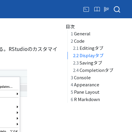
目次
1
General
2
Code
2.1
Editingタブ
RStudioのカスタマイ
2.2
Displayタブ
2.3
Savingタブ
2.4
Completionタブ
3
Console
4
Appearance
5
Pane Layout
6
R Markdown