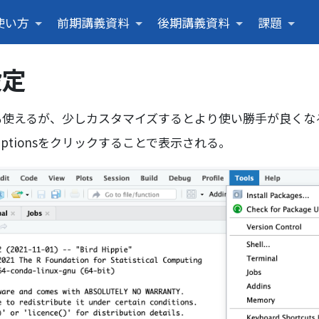
使い方
前期講義資料
後期講義資料
課題
設定
でも使えるが、少しカスタマイズするとより使い勝手が良くなる。
bal Optionsをクリックすることで表示される。