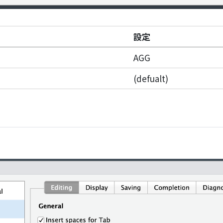
設定
AGG
(defualt)