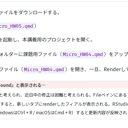
ファイルをダウンロードする。
）
cro_HW05.qmd
ルを起動し、本講義用のプロジェクトを開く。
ォルダーに課題用ファイル（
）をアッ
Micro_HW04.qmd
ファイル（
）を開き、一旦、Render
Micro_HW04.qmd
 found」と表示される…
考えられ、近日中の修正は困難と考えられる。Fileペインにある
ックすると、新しいタブにrenderしたフィアルが表示される。RStudi
owsはCtrl + R / macOSはCmd + R）すると更新内容が