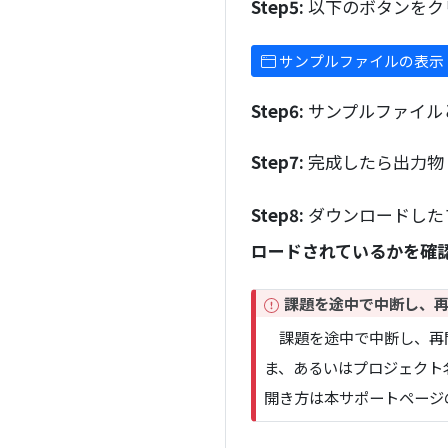
n
Step5:
以下のボタンをク
t
サンプルファイルの表示
Step6:
サンプルファイル
Step7:
完成したら出力物
Step8:
ダウンロードした
ロードされているかを確
I
課題を途中で中断し、
m
課題を途中で中断し、再開した
p
ま、あるいはプロジェクト名が
o
r
開き方は本サポートページの
t
a