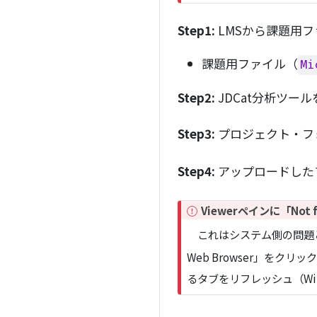
n
t
Step1:
LMSから課題用
課題用ファイル（
Mi
Step2:
JDCat分析ツー
Step3:
プロジェクト・フ
Step4:
アップロードした
I
Viewerペインに「Not
m
これはシステム側の問題と
p
o
Web Browser」をクリ
r
るタブをリフレッシュ（Wind
t
a