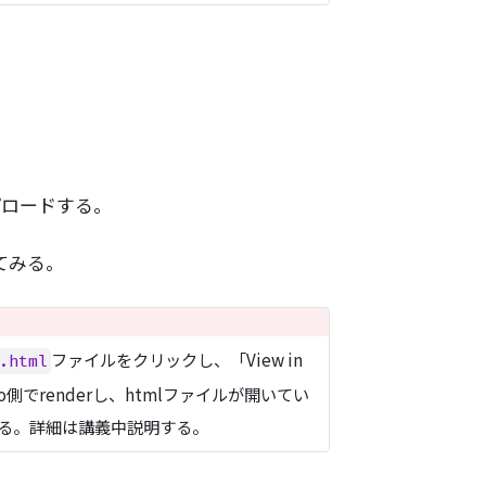
プロードする。
してみる。
ファイルをクリックし、「View in
.html
o側でrenderし、htmlファイルが開いてい
反映される。詳細は講義中説明する。