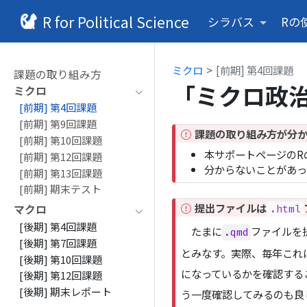
R for Political Science
シラバス
Rの
ミクロ
[前期] 第4回課題
課題の取り組み方
「ミクロ政
ミクロ
[前期] 第4回課題
[前期] 第9回課題
I
課題の取り組み方が分か
[前期] 第10回課題
m
本サポートページのR
[前期] 第12回課題
p
分からないことがあっ
[前期] 第13回課題
o
[前期] 期末テスト
r
I
提出ファイルは
t
マクロ
.html
m
a
[後期] 第4回課題
たまに
ファイルを
.qmd
p
n
[後期] 第7回課題
o
とみなす。実際、毎年これ
t
[後期] 第10回課題
r
になっているかを確認する
[後期] 第12回課題
t
[後期] 期末レポート
う一度確認してみるのも良
a