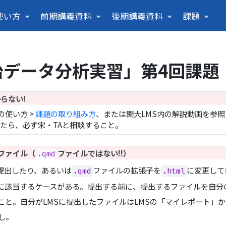
使い方
前期講義資料
後期講義資料
課題
治データ分析実習」第4回課題
らない!
の使い方 >
課題の取り組み方
、または関大LMS内の解説動画を参照
たら、必ず宋・TAと相談すること。
ファイル（
ファイルではない!!）
.qmd
提出したり、あるいは
ファイルの拡張子を
に変更して
.qmd
.html
に該当するケースがある。提出する前に、提出するファイルを自分
こと。自分がLMSに提出したファイルはLMSの「マイレポート」
し。