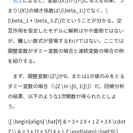
式 2
によると、変数
\(X\)
が
\(Y\)
に与える効果、つ
まり
\(X\)
の傾き係数は
\(\beta_1\)
でなく、
\
(\beta_1 + \beta_3 Z\)
だということが分かる。交
互作用を仮定したモデルに解釈はやや面倒ではない
が、難しい数式が登場するわけではない。ここでは
調整変数がダミー変数の場合と連続変数の場合の例
を紹介する。
まず、調整変数
\(Z\)
が0、または1の値のみをとる
ダミー変数の場合（
\(Z \in \{0, 1\}\)
）だ。回帰分析
の結果、以下のような1次関数が得られたとしよ
う。
\[ \begin{align} \hat{Y} & = 3 + 2 X + 1 Z + 3 X \cdot
Z \\ & = 3 + (2 + 3Z) X + 1 Z \end{align} \tag{3}\]