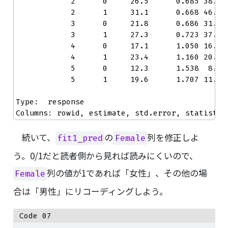
            2      0     26.5      0.685 38.75
            2      1     31.1      0.668 46.55
            3      0     21.8      0.686 31.78
            3      1     27.3      0.723 37.72
            4      0     17.1      1.050 16.26
            4      1     23.4      1.160 20.20
            5      0     12.3      1.538  8.03
            5      1     19.6      1.707 11.48
Type:  response 

Columns: rowid, estimate, std.error, statistic
続いて、
の
列を修正しよ
fit1_pred
Female
う。0/1だと読者側から見れば読みにくいので、
列の値が1であれば「女性」、その他の場
Female
合は「男性」にリコーディングしよう。
Code 07