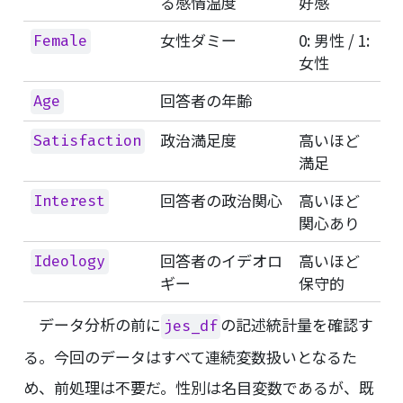
る感情温度
好感
女性ダミー
0: 男性 / 1:
Female
女性
回答者の年齢
Age
政治満足度
高いほど
Satisfaction
満足
回答者の政治関心
高いほど
Interest
関心あり
回答者のイデオロ
高いほど
Ideology
ギー
保守的
データ分析の前に
の記述統計量を確認す
jes_df
る。今回のデータはすべて連続変数扱いとなるた
め、前処理は不要だ。性別は名目変数であるが、既