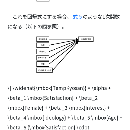
これを回帰式にする場合、
式 5
のような1次関数
になる（以下の図参照）。
\[ \widehat{\mbox{TempKyosan}} = \alpha +
\beta_1 \mbox{Satisfaction} + \beta_2
\mbox{Female} + \beta_3 \mbox{Interest} +
\beta_4 \mbox{Ideology} + \beta_5 \mbox{Age} +
\beta_6 (\mbox{Satisfaction} \cdot