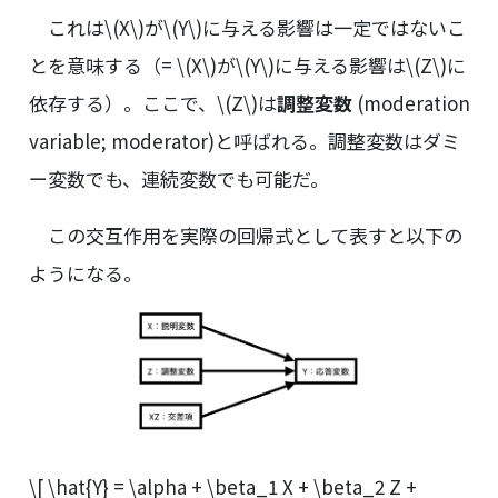
これは
\(X\)
が
\(Y\)
に与える影響は一定ではないこ
とを意味する（=
\(X\)
が
\(Y\)
に与える影響は
\(Z\)
に
依存する）。ここで、
\(Z\)
は
調整変数
(moderation
variable; moderator)と呼ばれる。調整変数はダミ
ー変数でも、連続変数でも可能だ。
この交互作用を実際の回帰式として表すと以下の
ようになる。
\[ \hat{Y} = \alpha + \beta_1 X + \beta_2 Z +