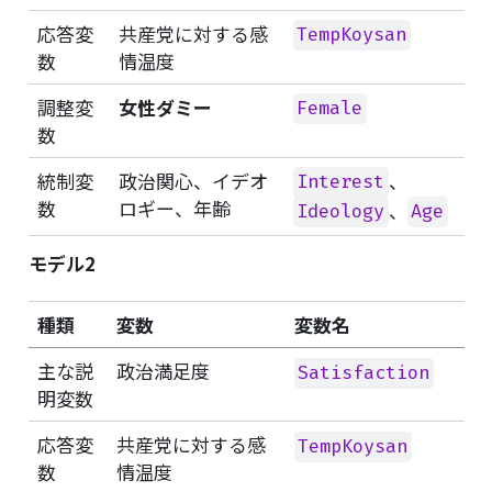
応答変
共産党に対する感
TempKoysan
数
情温度
調整変
女性ダミー
Female
数
統制変
政治関心、イデオ
、
Interest
数
ロギー、年齢
、
Ideology
Age
モデル2
種類
変数
変数名
主な説
政治満足度
Satisfaction
明変数
応答変
共産党に対する感
TempKoysan
数
情温度