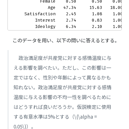
            Female    0.50      0.50    0.00   
               Age   47.34     15.63   18.00   
      Satisfaction    2.45      1.08    1.00   
          Interest    2.74      0.83    1.00   
          Ideology    6.34      2.10    1.00  
このデータを用い、以下の問いに答えるとする。
政治満足度が共産党に対する感情温度に与
える影響を調べたい。ただし、この影響は一
定ではなく、性別や年齢によって異なるかも
知れない。政治満足度が共産党に対する感情
温度に与える影響の不均一性を調べるために
はどうすれば良いだろうか。仮説検定に使用
する有意水準は5%とする（
\(\alpha =
0.05\)
）。