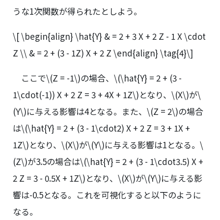
うな1次関数が得られたとしよう。
\[ \begin{align} \hat{Y} & = 2 + 3 X + 2 Z - 1 X \cdot
Z \\ & = 2 + (3 - 1Z) X + 2 Z \end{align} \tag{4}\]
ここで
\(Z = -1\)
の場合、
\(\hat{Y} = 2 + (3 -
1\cdot(-1)) X + 2 Z = 3 + 4X + 1Z\)
となり、
\(X\)
が
\
(Y\)
に与える影響は4となる。また、
\(Z = 2\)
の場合
は
\(\hat{Y} = 2 + (3 - 1\cdot2) X + 2 Z = 3 + 1X +
1Z\)
となり、
\(X\)
が
\(Y\)
に与える影響は1となる。
\
(Z\)
が3.5の場合は
\(\hat{Y} = 2 + (3 - 1\cdot3.5) X +
2 Z = 3 - 0.5X + 1Z\)
となり、
\(X\)
が
\(Y\)
に与える影
響は-0.5となる。これを可視化すると以下のように
なる。