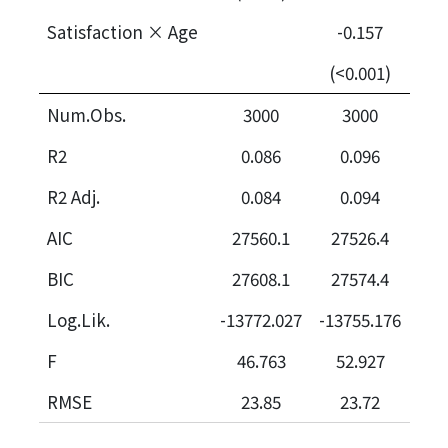
Satisfaction × Age
-0.157
(<0.001)
Num.Obs.
3000
3000
R2
0.086
0.096
R2 Adj.
0.084
0.094
AIC
27560.1
27526.4
BIC
27608.1
27574.4
Log.Lik.
-13772.027
-13755.176
F
46.763
52.927
RMSE
23.85
23.72