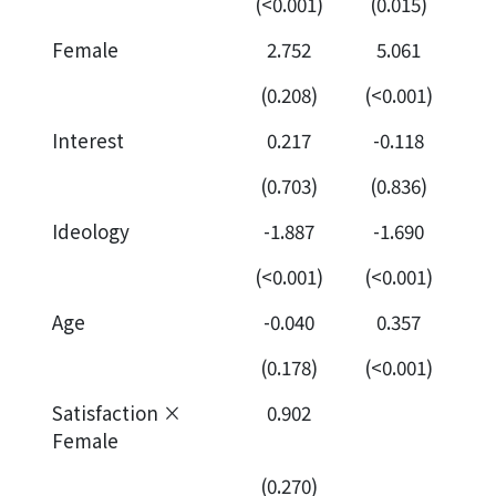
(<0.001)
(0.015)
Female
2.752
5.061
(0.208)
(<0.001)
Interest
0.217
-0.118
(0.703)
(0.836)
Ideology
-1.887
-1.690
(<0.001)
(<0.001)
Age
-0.040
0.357
(0.178)
(<0.001)
Satisfaction ×
0.902
Female
(0.270)