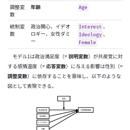
調整変
年齢
Age
数
統制変
政治関心、イデオ
、
Interest
数
ロギー、女性ダミ
、
Ideology
ー
Female
モデル1は政治満足度（=
説明変数
）が共産党に対
する感情温度（=
応答変数
）に与える影響は性別（=
調整変数
）に依存することを意味し、以下のような
図として表現できる。