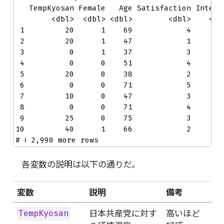
   TempKyosan Female   Age Satisfaction Interes
        <dbl>  <dbl> <dbl>        <dbl>    <dbl
 1         20      1    69            4        
 2         20      1    47            1        
 3          0      1    37            3        
 4          0      0    51            4        
 5         20      0    38            2        
 6          0      0    71            5        
 7         10      0    47            3        
 8          0      0    71            4        
 9         25      0    75            3        
10         40      1    66            2        
# ℹ 2,990 more rows
各変数の説明は以下の通りだ。
変数
説明
備考
日本共産党に対す
高いほど
TempKyosan