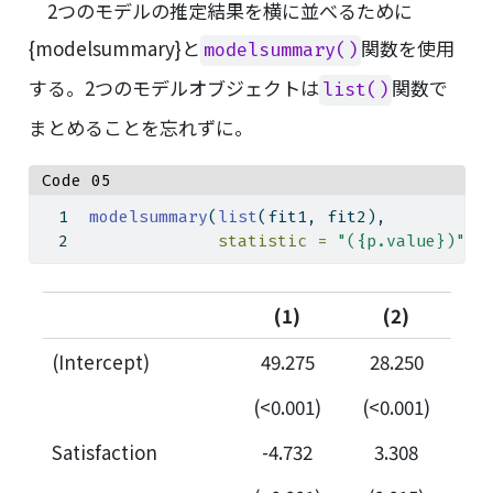
2つのモデルの推定結果を横に並べるために
{modelsummary}と
関数を使用
modelsummary()
する。2つのモデルオブジェクトは
関数で
list()
まとめることを忘れずに。
Code 05
modelsummary
(
list
(fit1, fit2),
statistic =
"({p.value})"
)
(1)
(2)
(Intercept)
49.275
28.250
(<0.001)
(<0.001)
Satisfaction
-4.732
3.308