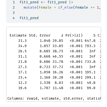
fit1_pred 
<-
 fit1_pred 
|>
mutate
(
Female =
if_else
(Female 
==
1
, 
"
fit1_pred
 Estimate Std. Error     z Pr(>|z|)     S CI lo
     31.3      1.048 29.85   <0.001 647.8  29.2
     34.9      1.057 33.05   <0.001 793.3  32.8
     26.5      0.685 38.75   <0.001   Inf  25.2
     31.1      0.668 46.55   <0.001   Inf  29.7
     21.8      0.686 31.78   <0.001 733.8  20.4
     27.3      0.723 37.72   <0.001   Inf  25.8
     17.1      1.050 16.26   <0.001 195.1  15.0
     23.4      1.160 20.20   <0.001 299.1  21.1
     12.3      1.538  8.03   <0.001  49.8   9.3
     19.6      1.707 11.48   <0.001  99.0  16.2
Columns: rowid, estimate, std.error, statistic