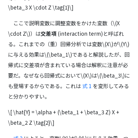
\beta_3 X \cdot Z \tag{1}\]
ここで説明変数に調整変数をかけた変数（
\(X
\cdot Z\)
）は
交差項
(interaction term)と呼ばれ
る。これまでの（重）回帰分析では変数
\(X\)
が
\(Y\)
に与える効果は
\(\beta_1\)
であると解説したが、回
帰式に交差項が含まれている場合は解釈に注意が必
要だ。なぜなら回帰式において
\(X\)
は
\(\beta_3\)
に
も登場するからである。これは
式 1
を変形してみる
と分かりやすい。
\[ \hat{Y} = \alpha + (\beta_1 + \beta_3 Z) X +
\beta_2 Z \tag{2}\]