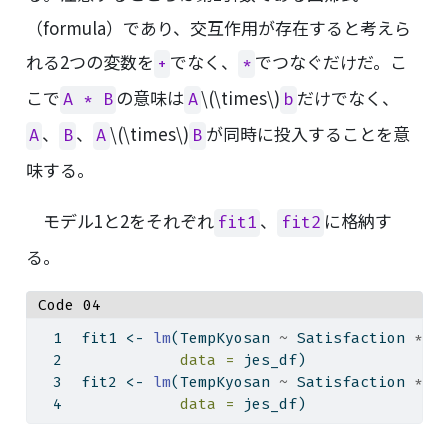
（formula）であり、交互作用が存在すると考えら
れる2つの変数を
でなく、
でつなぐだけだ。こ
+
*
こで
の意味は
\(\times\)
だけでなく、
A * B
A
b
、
、
\(\times\)
が同時に投入することを意
A
B
A
B
味する。
モデル1と2をそれぞれ
、
に格納す
fit1
fit2
る。
Code 04
fit1 
<-
lm
(TempKyosan 
~
 Satisfaction 
*
 F
data =
 jes_df)
fit2 
<-
lm
(TempKyosan 
~
 Satisfaction 
*
 A
data =
 jes_df)