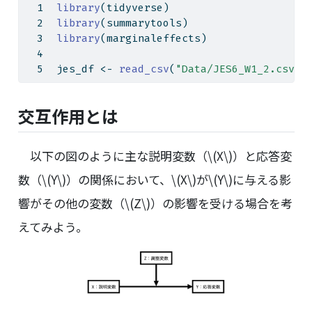
library
(tidyverse)
library
(summarytools)
library
(marginaleffects)
jes_df 
<-
read_csv
(
"Data/JES6_W1_2.csv"
)
交互作用とは
以下の図のように主な説明変数（
\(X\)
）と応答変
数（
\(Y\)
）の関係において、
\(X\)
が
\(Y\)
に与える影
響がその他の変数（
\(Z\)
）の影響を受ける場合を考
えてみよう。