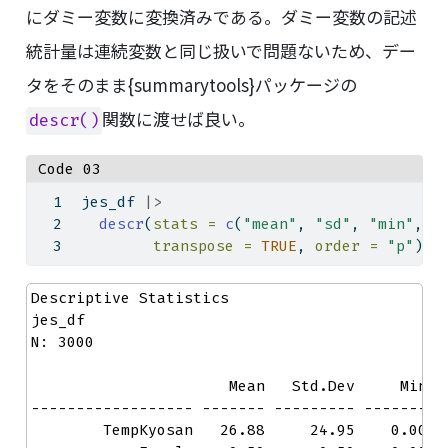
にダミー変数に変換済みである。ダミー変数の記述
統計量は連続変数と同じ扱いで問題ないため、デー
タをそのまま{summarytools}パッケージの
関数に渡せば良い。
descr()
Code 03
jes_df 
|>
descr
(
stats =
c
(
"mean"
, 
"sd"
, 
"min"
, 
"
transpose =
TRUE
, 
order =
"p"
)
Descriptive Statistics  

jes_df  

N: 3000  

                      Mean   Std.Dev     Min   
------------------ ------- --------- ------- --
        TempKyosan   26.88     24.95    0.00   