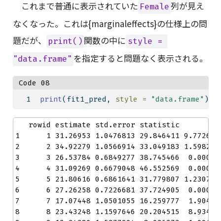
これまで普通に表示されていた
列が見え
Female
なくなった。これは{marginaleffects}の仕様上の問
題だが、
関数の中に
print()
style = 
を指定すると問題なく表示される。
"data.frame"
Code 08
print
(fit1_pred, 
style =
"data.frame"
)
   rowid estimate std.error statistic       p.
1      1 31.26953 1.0476813 29.846411 9.772659
2      2 34.92279 1.0566914 33.049183 1.598219
3      3 26.53784 0.6849277 38.745466  0.00000
4      4 31.09269 0.6679048 46.552569  0.00000
5      5 21.80616 0.6861641 31.779807 1.230741
6      6 27.26258 0.7226681 37.724905  0.00000
7      7 17.07448 1.0501055 16.259777  1.90431
8      8 23.43248 1.1597646 20.204515  8.93429