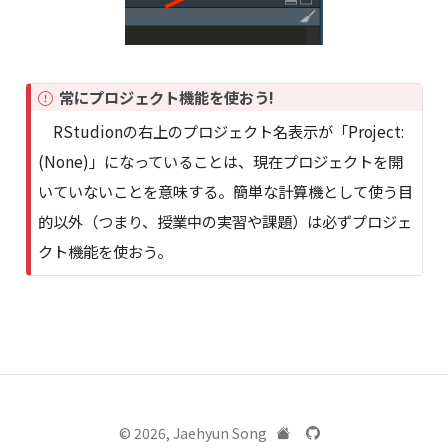
I
常にプロジェクト機能を使おう!
m
RStudionの右上のプロジェクト名表示が「Project:
p
(None)」になっていることは、現在プロジェクトを開
o
r
いていないことを意味する。簡単な計算機として使う目
t
的以外（つまり、授業中の実習や課題）は必ずプロジェ
a
n
クト機能を使おう。
t
© 2026, Jaehyun Song