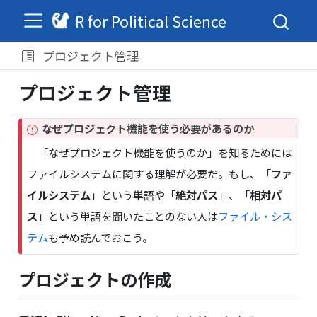
R for Political Science
プロジェクト管理
プロジェクト管理
I
なぜプロジェクト機能を使う必要があるのか
m
「なぜプロジェクト機能を使うのか」を知るためには
p
ファイルシステムに関する理解が必要だ。もし、「
ファ
o
r
イルシステム
」という単語や「
絶対パス
」、「
相対パ
t
ス
」という単語を聞いたことのない人は
ファイル・シス
a
n
テム
も予め読んでおこう。
t
プロジェクトの作成