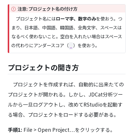
I
注意: プロジェクト名の付け方
m
プロジェクト名には
ローマ字、数字のみ
を使おう。つ
p
まり、日本語、中国語、韓国語、全角文字、スペースは
o
r
なるべく使わないこと。空白を入れたい場合はスペース
t
の代わりにアンダースコア（
）を使おう。
_
a
n
t
プロジェクトの開き方
プロジェクトを作成すれば、自動的に出来たての
プロジェクトが開かれる。しかし、JDCat分析ツー
ルから一旦ログアウトし、改めてRStudioを起動す
る場合、プロジェクトをロードする必要がある。
手順1:
File > Open Project…をクリックする。