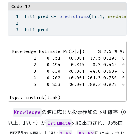
Code 12
fit1_pred 
<-
predictions
(fit1, 
newdata =
fit1_pred
 Knowledge Estimate Pr(>|z|)     S 2.5 % 97.5 %
         1    0.351   <0.001  17.5 0.293  0.413
         2    0.494    0.815   0.3 0.445  0.544
         3    0.639   <0.001  44.0 0.604  0.672
         4    0.762   <0.001 201.3 0.736  0.786
         5    0.853   <0.001 288.2 0.829  0.873
Type: invlink(link)
の値に応じた投票参加の予測確率（0
Knowledge
以上、1以下）が
列に出力され、95%信
Estimate
頼区間の下限と上限は
、
列に表示され
2.5%
97.5%