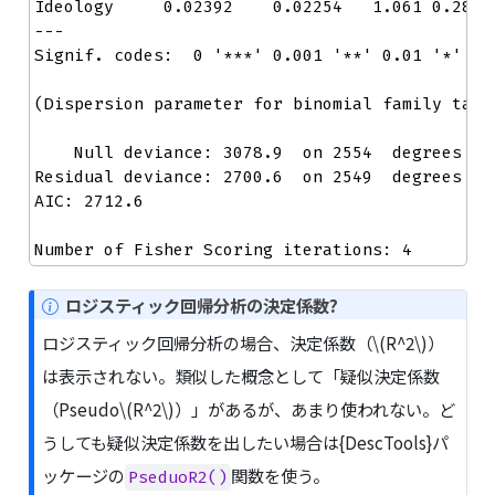
Ideology     0.02392    0.02254   1.061 0.28858
---

Signif. codes:  0 '***' 0.001 '**' 0.01 '*' 0.0
(Dispersion parameter for binomial family taken
    Null deviance: 3078.9  on 2554  degrees of 
Residual deviance: 2700.6  on 2549  degrees of 
AIC: 2712.6

Number of Fisher Scoring iterations: 4
N
ロジスティック回帰分析の決定係数?
o
ロジスティック回帰分析の場合、決定係数（
\(R^2\)
）
t
は表示されない。類似した概念として「疑似決定係数
e
（Pseudo
\(R^2\)
）」があるが、あまり使われない。ど
うしても疑似決定係数を出したい場合は{DescTools}パ
ッケージの
関数を使う。
PseduoR2()