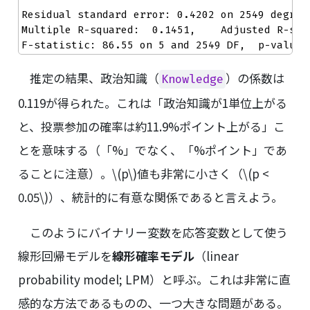
Residual standard error: 0.4202 on 2549 degrees
Multiple R-squared:  0.1451,    Adjusted R-squa
F-statistic: 86.55 on 5 and 2549 DF,  p-value:
推定の結果、政治知識（
）の係数は
Knowledge
0.119が得られた。これは「政治知識が1単位上がる
と、投票参加の確率は約11.9%ポイント上がる」こ
とを意味する（「%」でなく、「%ポイント」であ
ることに注意）。
\(p\)
値も非常に小さく（
\(p <
0.05\)
）、統計的に有意な関係であると言えよう。
このようにバイナリー変数を応答変数として使う
線形回帰モデルを
線形確率モデル
（linear
probability model; LPM）と呼ぶ。これは非常に直
感的な方法であるものの、一つ大きな問題がある。