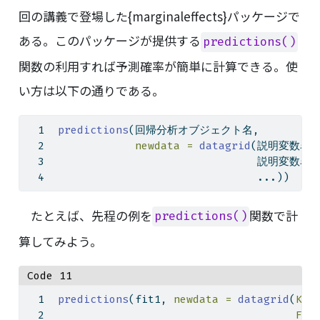
回の講義で登場した{marginaleffects}パッケージで
ある。このパッケージが提供する
predictions()
関数の利用すれば予測確率が簡単に計算できる。使
い方は以下の通りである。
predictions
(回帰分析オブジェクト名, 
newdata =
datagrid
(説明変数名1
                               説明変数名2
                               ...))
たとえば、先程の例を
関数で計
predictions()
算してみよう。
Code 11
predictions
(fit1, 
newdata =
datagrid
(
Kno
Fem