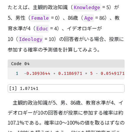
たとえば、主観的政治知識（
= 5）が
Knowledge
5、男性（
= 0）、86歳（
= 86）、教
Female
Age
育水準が4（
= 4）、イデオロギーが
Educ
10（
= 10）の回答者がいる場合、投票に
Ideology
参加する確率の予測値を計算してみよう。
Code 04
-
0.1093644
+
0.1186971
*
5
-
0.0549171
*
[1] 1.07141
主観的政治知識が5、男、86歳、教育水準が4、イ
デオロギーが10の回答者が投票に参加する確率は約
107.1%である。確率は0〜100%の値を取るはずなの