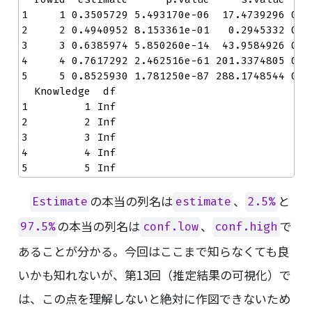
1     1 0.3505729 5.493170e-06  17.4739296 0.2
2     2 0.4940952 8.153361e-01   0.2945332 0.4
3     3 0.6385974 5.850260e-14  43.9584926 0.6
4     4 0.7617292 2.462516e-61 201.3374805 0.7
5     5 0.8525930 1.781250e-87 288.1748544 0.8
  Knowledge  df

1         1 Inf

2         2 Inf

3         3 Inf

4         4 Inf

5         5 Inf
の本当の列名は
、
と
Estimate
estimate
2.5%
の本当の列名は
、
で
97.5%
conf.low
conf.high
あることが分かる。今回はここまで知らなくても良
いかも知れないが、第13回（推定結果の可視化）で
は、この点を理解しないと絶対に作図できないため