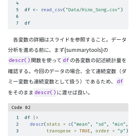
df 
<-
read_csv
(
"Data/Hino_Song.csv"
)
df
各変数の詳細はスライドを参照すること。データ
分析を進める前に、まず{summarytools}の
関数を使って
の各変数の記述統計量を
descr()
df
確認する。今回のデータの場合、全て連続変数（ダ
ミー変数も連続変数として扱う）であるため、
df
をそのまま
に渡せば良い。
descr()
Code 02
df 
|>
descr
(
stats =
c
(
"mean"
, 
"sd"
, 
"min"
, 
"
transpose =
TRUE
, 
order =
"p"
)