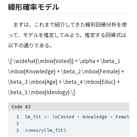
線形確率モデル
まずは、これまで紹介してきた線形回帰分析を使
って、モデルを推定してみよう。推定する回帰式は
以下の通りである。
\[ \widehat{\mbox{Voted}} = \alpha + \beta_1
\mbox{Knowledge} + \beta_2 \mbox{Female} +
\beta_3 \mbox{Age} + \beta_4 \mbox{Educ} +
\beta_5 \mbox{Ideology} \]
Code 03
lm_fit 
<-
lm
(Voted 
~
 Knowledge 
+
 Female 
summary
(lm_fit)