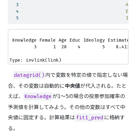
Age
Edu
Ide
 Knowledge Female Age Educ Ideology Estimate Pr
         3      1  20    4        5    0.411  0
Type: invlink(link)
内で変数を特定の値で指定しない場
datagrid()
合、その変数は自動的に
中央値
が代入される。たと
えば、
が1〜5の場合の投票参加確率の
Knowledge
予測値を計算してみよう。その他の変数はすべて中
央値に固定する。計算結果は
に格納す
fit1_pred
る。