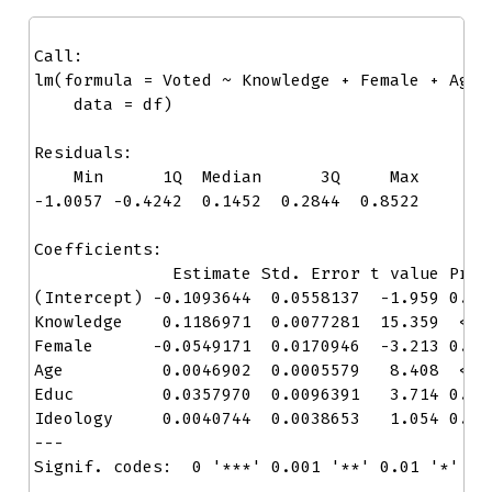
Call:

lm(formula = Voted ~ Knowledge + Female + Age +
    data = df)

Residuals:

    Min      1Q  Median      3Q     Max 

-1.0057 -0.4242  0.1452  0.2844  0.8522 

Coefficients:

              Estimate Std. Error t value Pr(>|
(Intercept) -0.1093644  0.0558137  -1.959 0.050
Knowledge    0.1186971  0.0077281  15.359  < 2e
Female      -0.0549171  0.0170946  -3.213 0.001
Age          0.0046902  0.0005579   8.408  < 2e
Educ         0.0357970  0.0096391   3.714 0.000
Ideology     0.0040744  0.0038653   1.054 0.291
---

Signif. codes:  0 '***' 0.001 '**' 0.01 '*' 0.0