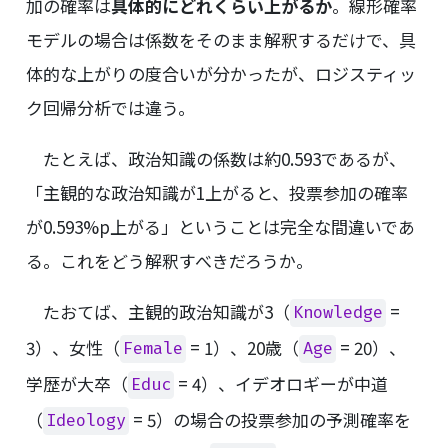
加の確率は
具体的にどれくらい上がるか
。線形確率
モデルの場合は係数をそのまま解釈するだけで、具
体的な上がりの度合いが分かったが、ロジスティッ
ク回帰分析では違う。
たとえば、政治知識の係数は約0.593であるが、
「主観的な政治知識が1上がると、投票参加の確率
が0.593%p上がる」ということは完全な間違いであ
る。これをどう解釈すべきだろうか。
たおてば、主観的政治知識が3（
=
Knowledge
3）、女性（
= 1）、20歳（
= 20）、
Female
Age
学歴が大卒（
= 4）、イデオロギーが中道
Educ
（
= 5）の場合の投票参加の予測確率を
Ideology