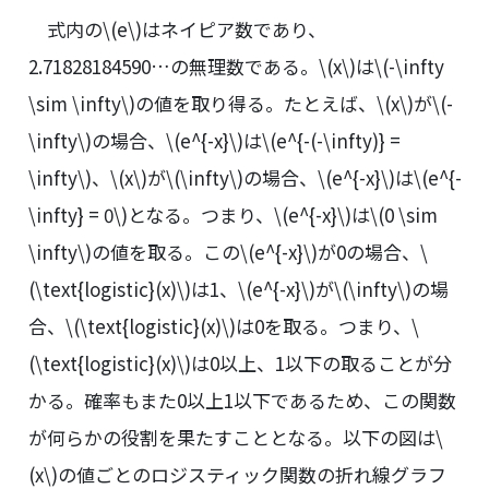
式内の
\(e\)
はネイピア数であり、
2.71828184590…の無理数である。
\(x\)
は
\(-\infty
\sim \infty\)
の値を取り得る。たとえば、
\(x\)
が
\(-
\infty\)
の場合、
\(e^{-x}\)
は
\(e^{-(-\infty)} =
\infty\)
、
\(x\)
が
\(\infty\)
の場合、
\(e^{-x}\)
は
\(e^{-
\infty} = 0\)
となる。つまり、
\(e^{-x}\)
は
\(0 \sim
\infty\)
の値を取る。この
\(e^{-x}\)
が0の場合、
\
(\text{logistic}(x)\)
は1、
\(e^{-x}\)
が
\(\infty\)
の場
合、
\(\text{logistic}(x)\)
は0を取る。つまり、
\
(\text{logistic}(x)\)
は0以上、1以下の取ることが分
かる。確率もまた0以上1以下であるため、この関数
が何らかの役割を果たすこととなる。以下の図は
\
(x\)
の値ごとのロジスティック関数の折れ線グラフ