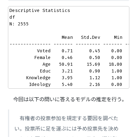
Descriptive Statistics  

df  

N: 2555  

                   Mean   Std.Dev     Min     M
--------------- ------- --------- ------- -----
          Voted    0.71      0.45    0.00    1.
         Female    0.46      0.50    0.00    1.
            Age   50.91     15.69   18.00   86.
           Educ    3.21      0.90    1.00    4.
      Knowledge    3.95      1.12    1.00    5.
       Ideology    5.40      2.16    0.00   10
今回は以下の問いに答えるモデルの推定を行う。
有権者の投票参加を規定する要因を調べた
い。投票所に足を運ぶには予め投票先を決め