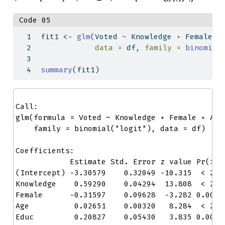
Code 05
fit1 
<-
glm
(Voted 
~
 Knowledge 
+
 Female 
+
data =
 df, 
family =
binomial
summary
(fit1)
Call:

glm(formula = Voted ~ Knowledge + Female + Age 
    family = binomial("logit"), data = df)

Coefficients:

            Estimate Std. Error z value Pr(>|z|
(Intercept) -3.30579    0.32049 -10.315  < 2e-1
Knowledge    0.59290    0.04294  13.808  < 2e-1
Female      -0.31597    0.09628  -3.282 0.00103
Age          0.02651    0.00320   8.284  < 2e-1
Educ         0.20827    0.05430   3.835 0.00012