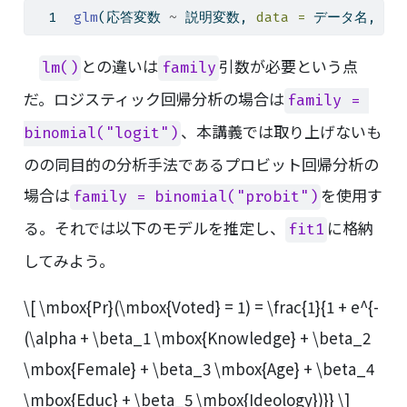
glm
(応答変数 
~
 説明変数, 
data =
 データ名, 
fa
との違いは
引数が必要という点
lm()
family
だ。ロジスティック回帰分析の場合は
family = 
、本講義では取り上げないも
binomial("logit")
のの同目的の分析手法であるプロビット回帰分析の
場合は
を使用す
family = binomial("probit")
る。それでは以下のモデルを推定し、
に格納
fit1
してみよう。
\[ \mbox{Pr}(\mbox{Voted} = 1) = \frac{1}{1 + e^{-
(\alpha + \beta_1 \mbox{Knowledge} + \beta_2
\mbox{Female} + \beta_3 \mbox{Age} + \beta_4
\mbox{Educ} + \beta_5 \mbox{Ideology})}} \]