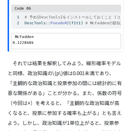
Code 06
# 予め{DescTools}をインストールしておくこと (コンソール上で
DescTools
::
PseudoR2
(fit1) 
# McFaddenの疑似決定
 McFadden 

0.1228484 
それでは結果を解釈してみよう。線形確率モデル
と同様、政治知識の
\(p\)
値は0.001未満であり、
「主観的な政治知識と投票参加の間には統計的に有
意な関係がある」ことが分かる。また、係数の符号
（今回は+）を考えると、「主観的な政治知識が高
くなると、投票に参加する確率も上がる」とも言え
よう。しかし、政治知識が1単位上がると、投票参