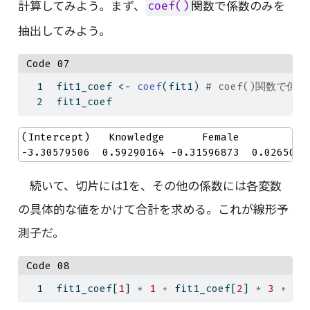
計算してみよう。まず、
関数で係数のみを
coef()
抽出してみよう。
Code 07
fit1_coef 
<-
coef
(fit1) 
# coef()関数で
fit1_coef
(Intercept)   Knowledge      Female         Age
-3.30579506  0.59290164 -0.31596873  0.0265094
続いて、切片には1を、その他の係数には各変数
の具体的な値をかけて合計を求める。これが線形予
測子だ。
Code 08
fit1_coef[
1
] 
*
1
+
 fit1_coef[
2
] 
*
3
+
 fi