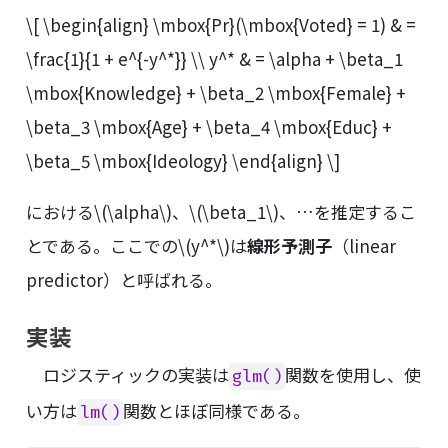
\[ \begin{align} \mbox{Pr}(\mbox{Voted} = 1) & =
\frac{1}{1 + e^{-y^*}} \\ y^* & = \alpha + \beta_1
\mbox{Knowledge} + \beta_2 \mbox{Female} +
\beta_3 \mbox{Age} + \beta_4 \mbox{Educ} +
\beta_5 \mbox{Ideology} \end{align} \]
における
\(\alpha\)
、
\(\beta_1\)
、…を推定するこ
とである。ここでの
\(y^*\)
は
線形予測子
（linear
predictor）と呼ばれる。
実装
ロジスティックの実装は
関数を使用し、使
glm()
い方は
関数とほぼ同様である。
lm()