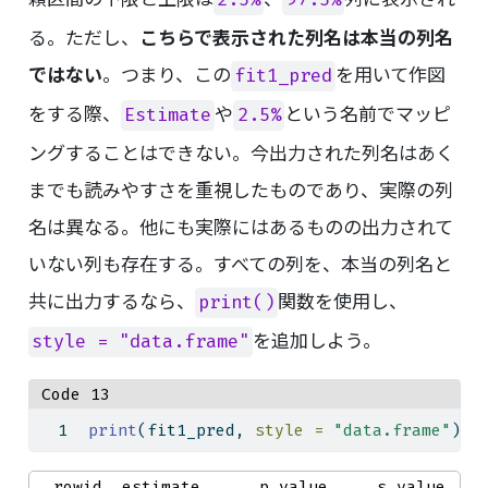
る。ただし、
こちらで表示された列名は本当の列名
ではない
。つまり、この
を用いて作図
fit1_pred
をする際、
や
という名前でマッピ
Estimate
2.5%
ングすることはできない。今出力された列名はあく
までも読みやすさを重視したものであり、実際の列
名は異なる。他にも実際にはあるものの出力されて
いない列も存在する。すべての列を、本当の列名と
共に出力するなら、
関数を使用し、
print()
を追加しよう。
style = "data.frame"
Code 13
print
(fit1_pred, 
style =
"data.frame"
)
  rowid  estimate      p.value     s.value  co