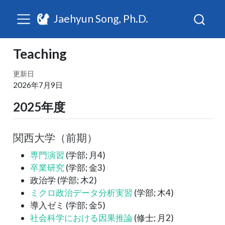
Jaehyun Song, Ph.D.
Teaching
更新日
2026年7月9日
2025年度
関西大学（前期）
専門演習
(学部; 月4)
卒業研究
(学部; 金3)
政治学 (学部; 木2)
ミクロ政治データ分析実習
(学部; 木4)
導入ゼミ (学部; 金5)
社会科学における因果推論
(修士; 月2)